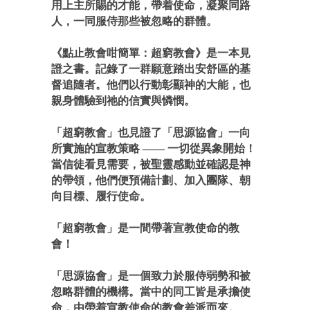
用上主所賜的才能，帶着使命，凝聚同路
人，一同服侍那些被忽略的群體。
《點止教會咁簡單：超窮教會》是一本見
證之書。記錄了一群願意踏出安舒區的基
督追隨者。他們以行動彰顯神的大能，也
親身體驗到祂的信實與憐憫。
「超窮教會」也見證了「思源協會」一向
所實施的宣教策略 —— 一切從異象開始！
當信徒看見需要，被聖靈感動並確認是神
的帶領，他們便預備計劃、加入團隊、朝
向目標、履行使命。
「超窮教會」是一間帶著宣教使命的教
會！
「思源協會」是一個致力於服侍弱勢和被
忽略群體的機構。當中的同工皆是承擔使
命，由帶着宣教使命的教會差派而來。